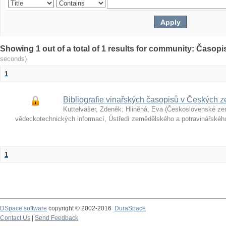
Showing 1 out of a total of 1 results for community: Časop
seconds)
1
Bibliografie vinařských časopisů v Českých z
Kuttelvašer, Zdeněk
;
Hliněná, Eva
(
Československé ze
vědeckotechnických informací, Ústředí zemědělského a potravinářské
1
DSpace software
copyright © 2002-2016
DuraSpace
Contact Us
|
Send Feedback