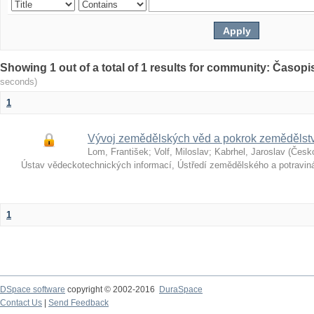
Showing 1 out of a total of 1 results for community: Časop
seconds)
1
Vývoj zemědělských věd a pokrok zemědělst
Lom, František
;
Volf, Miloslav
;
Kabrhel, Jaroslav
(
Česk
Ústav vědeckotechnických informací, Ústředí zemědělského a potravi
1
DSpace software
copyright © 2002-2016
DuraSpace
Contact Us
|
Send Feedback