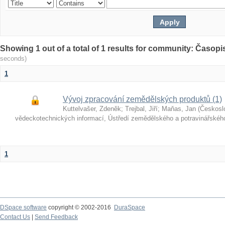
Showing 1 out of a total of 1 results for community: Časop
seconds)
1
Vývoj zpracování zemědělských produktů (1)
Kuttelvašer, Zdeněk
;
Trejbal, Jiří
;
Maňas, Jan
(
Českosl
vědeckotechnických informací, Ústředí zemědělského a potravinářské
1
DSpace software
copyright © 2002-2016
DuraSpace
Contact Us
|
Send Feedback