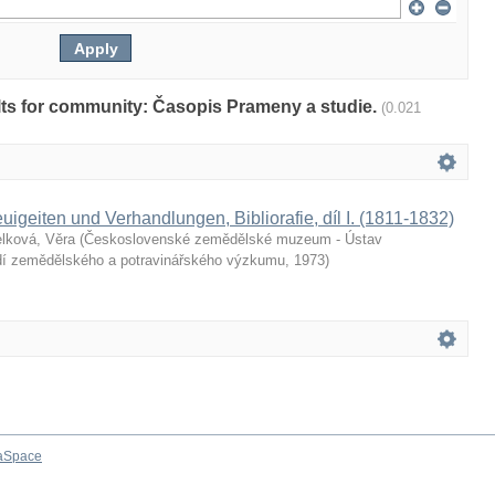
sults for community: Časopis Prameny a studie.
(0.021
geiten und Verhandlungen, Bibliorafie, díl I. (1811-1832)
lková, Věra
(
Československé zemědělské muzeum - Ústav
dí zemědělského a potravinářského výzkumu
,
1973
)
aSpace