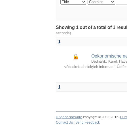
Showing 1 out of a total of 1 re
seconds)
1
Oekonomische neui
Bednařík, Karel
;
Have
vědeckotechnických informací, Ústře
1
DSpace software
copyright © 2002-2016
Dur
Contact Us
|
Send Feedback