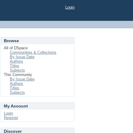
Login
Browse
All of DSpace
Communities & Collections
By Issue Date
Authors
Titles
Subjects
This Community
By Issue Date
Authors
Titles
Subjects
My Account
Login
Register
Discover