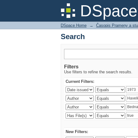
Search
DSpace 
DSpace Home
→
Časopis Prameny a stu
Search
Filters
Use filters to refine the search results.
Current Filters:
New Filters: