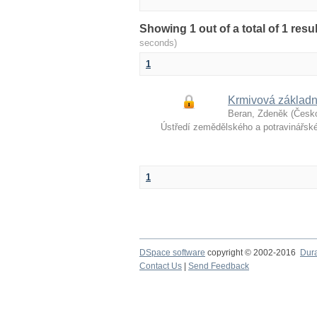
Showing 1 out of a total of 1 re
seconds)
1
Krmivová základn
Beran, Zdeněk
(
Česko
Ústředí zemědělského a potravinářs
1
DSpace software
copyright © 2002-2016
Dur
Contact Us
|
Send Feedback