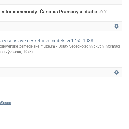
sults for community: Časopis Prameny a studie.
(0.01
a v soustavě českého zemědělství 1750-1938
slovenské zemědělské muzeum - Ústav vědeckotechnických informací,
kého výzkumu
,
1978
)
aSpace