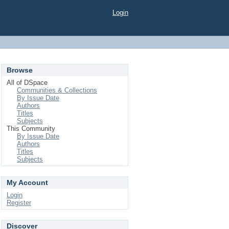
Login
Browse
All of DSpace
Communities & Collections
By Issue Date
Authors
Titles
Subjects
This Community
By Issue Date
Authors
Titles
Subjects
My Account
Login
Register
Discover