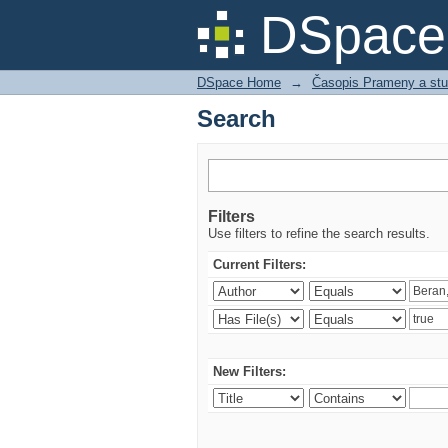
Search
DSpace 
DSpace Home
→
Časopis Prameny a stu
Search
Filters
Use filters to refine the search results.
Current Filters:
New Filters: