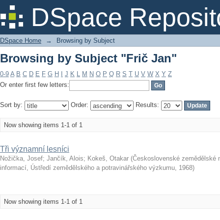
Browsing by Subject "Frič Jan"
DSpace Reposit
DSpace Home
→
Browsing by Subject
Browsing by Subject "Frič Jan"
0-9
A
B
C
D
E
F
G
H
I
J
K
L
M
N
O
P
Q
R
S
T
U
V
W
X
Y
Z
Or enter first few letters:
Sort by:
Order:
Results:
Now showing items 1-1 of 1
Tři významní lesníci
Nožička, Josef
;
Jančík, Alois
;
Kokeš, Otakar
(
Československé zemědělské 
informací, Ústředí zemědělského a potravinářského výzkumu
,
1968
)
Now showing items 1-1 of 1