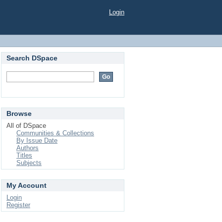
Login
Search DSpace
Browse
All of DSpace
Communities & Collections
By Issue Date
Authors
Titles
Subjects
My Account
Login
Register