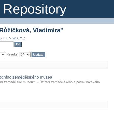
Růžičková, Vladimíra"
Repository
Růžičková, Vladimíra"
S
T
U
V
W
X
Y
Z
Results:
árodního zemědělského muzea
ní zemědělské muzeum – Ústředí zemědělského a potravinářského