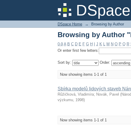
Browsing by Author "
DSpace 
DSpace Home
→
Browsing by Author
Browsing by Author "
0-9
A
B
C
D
E
F
G
H
I
J
K
L
M
N
O
P
Q
R
Or enter first few letters:
Sort by:
Order:
Now showing items 1-1 of 1
Sbírka modelů lidových staveb N
Růžičková, Vladimíra
;
Novák, Pavel
(
Národ
výzkumu
,
1998
)
Now showing items 1-1 of 1