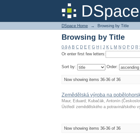
Browsing by Title
DSpace 
DSpace Home
→
Browsing by Title
Browsing by Title
0-9
A
B
C
D
E
F
G
H
I
J
K
L
M
N
O
P
Q
R
Or enter first few letters:
Sort by:
Order:
Now showing items 36-36 of 36
Zemědělská výroba na pobělohors
Maur, Eduard
;
Kubačák, Antonín
(
Českoslo
Ústředí zemědělského a potravinářského 
Now showing items 36-36 of 36