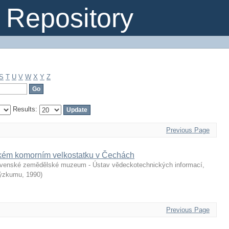
Repository
S
T
U
V
W
X
Y
Z
Results:
Previous Page
kém komorním velkostatku v Čechách
venské zemědělské muzeum - Ústav vědeckotechnických informací,
výzkumu
,
1990
)
Previous Page