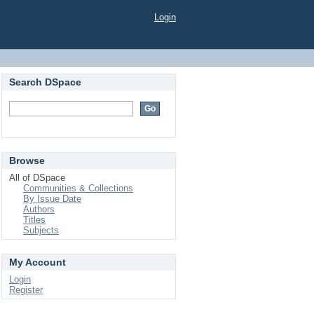
Login
Search DSpace
Browse
All of DSpace
Communities & Collections
By Issue Date
Authors
Titles
Subjects
My Account
Login
Register