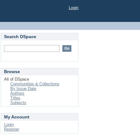
Login
Search DSpace
Browse
All of DSpace
Communities & Collections
By Issue Date
Authors
Titles
Subjects
My Account
Login
Register