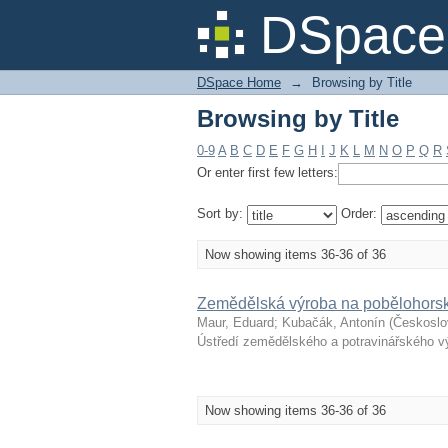
Browsing by Title
DSpace 
DSpace Home
→
Browsing by Title
Browsing by Title
0-9
A
B
C
D
E
F
G
H
I
J
K
L
M
N
O
P
Q
R
Or enter first few letters:
Sort by:
Order:
Now showing items 36-36 of 36
Zemědělská výroba na pobělohors
Maur, Eduard
;
Kubačák, Antonín
(
Českoslo
Ústředí zemědělského a potravinářského 
Now showing items 36-36 of 36