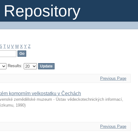
Repository
S
T
U
V
W
X
Y
Z
Results:
Previous Page
kém komorním velkostatku v Čechách
venské zemědělské muzeum - Ústav vědeckotechnických informací,
výzkumu
,
1990
)
Previous Page