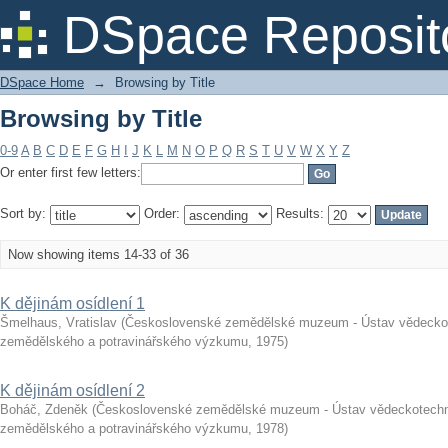
Browsing by Title
DSpace Reposit
DSpace Home
→
Browsing by Title
Browsing by Title
0-9
A
B
C
D
E
F
G
H
I
J
K
L
M
N
O
P
Q
R
S
T
U
V
W
X
Y
Z
Or enter first few letters:
Sort by:
Order:
Results:
Now showing items 14-33 of 36
K dějinám osídlení 1
Šmelhaus, Vratislav
(
Československé zemědělské muzeum - Ústav vědeckote
zemědělského a potravinářského výzkumu
,
1975
)
K dějinám osídlení 2
Boháč, Zdeněk
(
Československé zemědělské muzeum - Ústav vědeckotechni
zemědělského a potravinářského výzkumu
,
1978
)