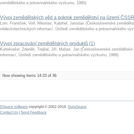
zemědělského a potravinářského výzkumu
,
1980
)
Vývoj zemědělských věd a pokrok zemědělství na území ČSS
Lom, František
;
Volf, Miloslav
;
Kabrhel, Jaroslav
(
Československé zeměděls
vědeckotechnických informací, Ústředí zemědělského a potravinářského vý
Vývoj zpracování zemědělských produktů (1)
Kuttelvašer, Zdeněk
;
Trejbal, Jiří
;
Maňas, Jan
(
Československé zemědělské 
informací, Ústředí zemědělského a potravinářského výzkumu
,
1989
)
Now showing items 14-33 of 36
DSpace software
copyright © 2002-2016
DuraSpace
Contact Us
|
Send Feedback