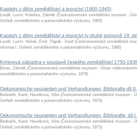
Kapitoly z dějin zemědělství a lesnictví (1900-1945)
Loudil, Lumír
;
Koleška, Zdeněk
(
Československé zemědělské muzeum - Ústa
Ústředí zemědělského a potravinářského výzkumu
,
1983
)
Kapitoly z dějin zemědělství a lesnictví (v druhé polovině 19. sto
Loudil, Lumír
;
Hošek, Emil
;
Tlapák, Josef
(
Československé zemědělské muz
informací, Ústředí zemědělského a potravinářského výzkumu
,
1980
)
Krmivová základna v soustavě českého zemědělství 1750-193
Beran, Zdeněk
(
Československé zemědělské muzeum - Ústav vědeckotechnic
zemědělského a potravinářského výzkumu
,
1978
)
Oekonomische neuigeiten und Verhandlungen, Bibliorafie díl II
Bednařík, Karel
;
Havelková, Věra
(
Československé zemědělské muzeum - Ús
Ústředí zemědělského a potravinářského výzkumu
,
1974
)
Oekonomische neuigeiten und Verhandlungen, Bibliorafie, díl I
Bednařík, Karel
;
Havelková, Věra
(
Československé zemědělské muzeum - Ús
Ústředí zemědělského a potravinářského výzkumu
,
1973
)