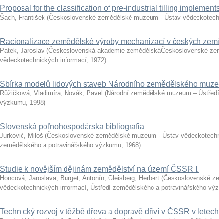
Proposal for the classification of pre-industrial tilling implement
Šach, František
(
Československé zemědělské muzeum - Ústav vědeckotech
Racionalizace zemědělské výroby mechanizací v českých zemích
Patek, Jaroslav
(
Československá akademie zemědělskáČeskoslovenské ze
vědeckotechnických informací
,
1972
)
Sbírka modelů lidových staveb Národního zemědělského muz
Růžičková, Vladimíra
;
Novák, Pavel
(
Národní zemědělské muzeum – Ústředí
výzkumu
,
1998
)
Slovenská poľnohospodárska bibliografia
Jurkovič, Miloš
(
Československé zemědělské muzeum - Ústav vědeckotechni
zemědělského a potravinářského výzkumu
,
1968
)
Studie k novějším dějinám zemědělství na území ČSSR I.
Honcová, Jaroslava
;
Burget, Antonín
;
Gleisberg, Herbert
(
Československé z
vědeckotechnických informací, Ústředí zemědělského a potravinářského vý
Technický rozvoj v těžbě dřeva a dopravě dříví v ČSSR v letec