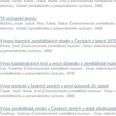
Douda, Václav
;
Kokeš, Otakar
;
Hošek, Emil
(
Československé zemědělské m
informací, Ústředí zemědělského a potravinářského výzkumu
,
1989
)
Tři významní lesníci
Nožička, Josef
;
Jančík, Alois
;
Kokeš, Otakar
(
Československé zemědělské 
informací, Ústředí zemědělského a potravinářského výzkumu
,
1968
)
Výnosy hlavních zemědělských plodin v Čechách v letech 187
Křivka, Josef
(
Československé zemědělské muzeum - Ústav vědeckotechnick
a potravinářského výzkumu
,
1989
)
Vývoj kapitalistických krizí a jejich důsledky v zemědělské mal
Lom, František
(
Československé zemědělské muzeum - Ústav vědeckotechni
zemědělského a potravinářského výzkumu
,
1979
)
Vývoj lesnictví v českých zemích v prnví polovině 20. století
Tlapák, Josef
;
Hošek, Emil
(
Československé zemědělské muzeum - Ústav vě
zemědělského a potravinářského výzkumu
,
1984
)
Vývoj zemědělské výroby v Českých zemích v době předhusits
Šmelhaus, Vratislav
(
Československé zemědělské muzeum - Ústav vědeckote