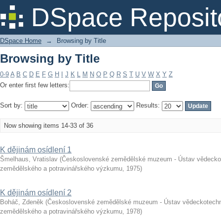
Browsing by Title
DSpace Reposit
DSpace Home
→
Browsing by Title
Browsing by Title
0-9
A
B
C
D
E
F
G
H
I
J
K
L
M
N
O
P
Q
R
S
T
U
V
W
X
Y
Z
Or enter first few letters:
Sort by:
Order:
Results:
Now showing items 14-33 of 36
K dějinám osídlení 1
Šmelhaus, Vratislav
(
Československé zemědělské muzeum - Ústav vědeckote
zemědělského a potravinářského výzkumu
,
1975
)
K dějinám osídlení 2
Boháč, Zdeněk
(
Československé zemědělské muzeum - Ústav vědeckotechni
zemědělského a potravinářského výzkumu
,
1978
)