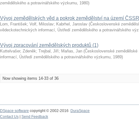
zemědělského a potravinářského výzkumu
,
1980
)
Vývoj zemědělských věd a pokrok zemědělství na území ČSS
Lom, František
;
Volf, Miloslav
;
Kabrhel, Jaroslav
(
Československé zeměděls
vědeckotechnických informací, Ústředí zemědělského a potravinářského vý
Vývoj zpracování zemědělských produktů (1)
Kuttelvašer, Zdeněk
;
Trejbal, Jiří
;
Maňas, Jan
(
Československé zemědělské 
informací, Ústředí zemědělského a potravinářského výzkumu
,
1989
)
Now showing items 14-33 of 36
DSpace software
copyright © 2002-2016
DuraSpace
Contact Us
|
Send Feedback