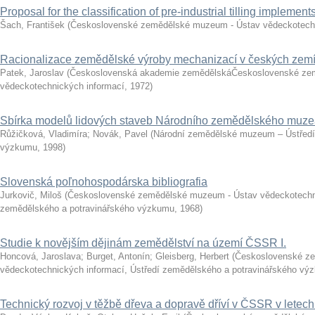
Proposal for the classification of pre-industrial tilling implement
Šach, František
(
Československé zemědělské muzeum - Ústav vědeckotech
Racionalizace zemědělské výroby mechanizací v českých zemích
Patek, Jaroslav
(
Československá akademie zemědělskáČeskoslovenské ze
vědeckotechnických informací
,
1972
)
Sbírka modelů lidových staveb Národního zemědělského muz
Růžičková, Vladimíra
;
Novák, Pavel
(
Národní zemědělské muzeum – Ústředí
výzkumu
,
1998
)
Slovenská poľnohospodárska bibliografia
Jurkovič, Miloš
(
Československé zemědělské muzeum - Ústav vědeckotechni
zemědělského a potravinářského výzkumu
,
1968
)
Studie k novějším dějinám zemědělství na území ČSSR I.
Honcová, Jaroslava
;
Burget, Antonín
;
Gleisberg, Herbert
(
Československé z
vědeckotechnických informací, Ústředí zemědělského a potravinářského vý
Technický rozvoj v těžbě dřeva a dopravě dříví v ČSSR v letec