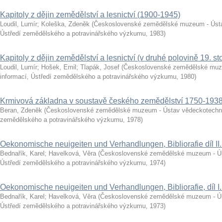
Kapitoly z dějin zemědělství a lesnictví (1900-1945)
Loudil, Lumír
;
Koleška, Zdeněk
(
Československé zemědělské muzeum - Ústa
Ústředí zemědělského a potravinářského výzkumu
,
1983
)
Kapitoly z dějin zemědělství a lesnictví (v druhé polovině 19. sto
Loudil, Lumír
;
Hošek, Emil
;
Tlapák, Josef
(
Československé zemědělské muz
informací, Ústředí zemědělského a potravinářského výzkumu
,
1980
)
Krmivová základna v soustavě českého zemědělství 1750-193
Beran, Zdeněk
(
Československé zemědělské muzeum - Ústav vědeckotechnic
zemědělského a potravinářského výzkumu
,
1978
)
Oekonomische neuigeiten und Verhandlungen, Bibliorafie díl II
Bednařík, Karel
;
Havelková, Věra
(
Československé zemědělské muzeum - Ús
Ústředí zemědělského a potravinářského výzkumu
,
1974
)
Oekonomische neuigeiten und Verhandlungen, Bibliorafie, díl I
Bednařík, Karel
;
Havelková, Věra
(
Československé zemědělské muzeum - Ús
Ústředí zemědělského a potravinářského výzkumu
,
1973
)