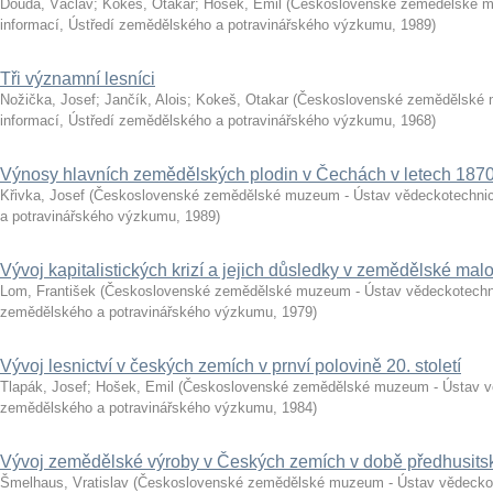
Douda, Václav
;
Kokeš, Otakar
;
Hošek, Emil
(
Československé zemědělské m
informací, Ústředí zemědělského a potravinářského výzkumu
,
1989
)
Tři významní lesníci
Nožička, Josef
;
Jančík, Alois
;
Kokeš, Otakar
(
Československé zemědělské 
informací, Ústředí zemědělského a potravinářského výzkumu
,
1968
)
Výnosy hlavních zemědělských plodin v Čechách v letech 187
Křivka, Josef
(
Československé zemědělské muzeum - Ústav vědeckotechnick
a potravinářského výzkumu
,
1989
)
Vývoj kapitalistických krizí a jejich důsledky v zemědělské mal
Lom, František
(
Československé zemědělské muzeum - Ústav vědeckotechni
zemědělského a potravinářského výzkumu
,
1979
)
Vývoj lesnictví v českých zemích v prnví polovině 20. století
Tlapák, Josef
;
Hošek, Emil
(
Československé zemědělské muzeum - Ústav vě
zemědělského a potravinářského výzkumu
,
1984
)
Vývoj zemědělské výroby v Českých zemích v době předhusits
Šmelhaus, Vratislav
(
Československé zemědělské muzeum - Ústav vědeckote